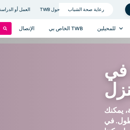
رعاية صحة الشباب
حول TWB
العمل أو الدراسة ف
للمحيلين
TWB الخاص بي
الإتصال
في
نزل
، يمكنك
طول. في