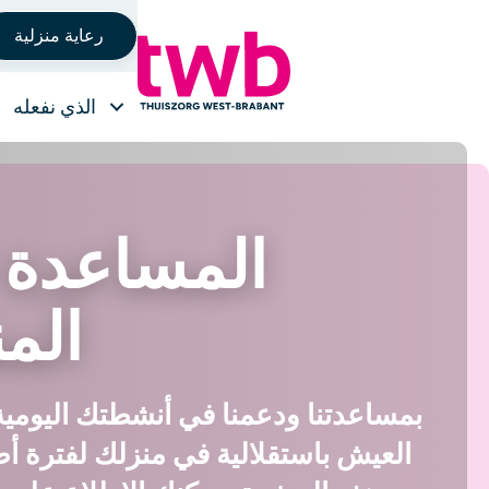
رعاية منزلية
الذي نفعله
المساعدة 
الم
بمساعدتنا ودعمنا في أنشطتك اليومية
العيش باستقلالية في منزلك لفترة أ