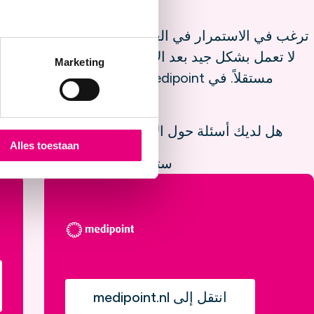
ترغب في الاستمرار في العيش بشكل مستقل في منزلك.
لا تعمل بشكل جيد بعد الآن. لحسن الحظ، هناك العدي
Marketing
مستقلاً. في Medipoint يمكنك شراء
ويمكنك 
هل لديك أسئلة حول الأدوات المفيدة لك؟ قم بتقديمهم إلى زميل TWB ا
Alles toestaan
ستأخذك الأزرار الموجودة أدناه إلى مواقع Medipoint
انتقل إلى medipoint.nl