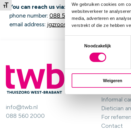
We gebruiken cookies om cont
You can reach us via:
Kies grootte van het lettertype
websiteverkeer te analyseren
phone number:
088 560 2000
media, adverteren en analys
email address:
jgzroosendaal@twb.
nl
verstrekt of die ze hebben v
T
Noodzakelijk
o
e
s
Home car
t
e
Weigeren
Care at ho
m
m
Help at ho
i
Informal ca
n
info@twb.nl
Dietician an
g
088 560 2000
For referrer
s
s
Contact
e