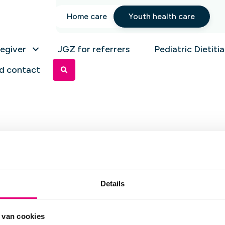
Home care
Youth health care
regiver
JGZ for referrers
Pediatric Dietiti
d contact
Details
ntment to come by
 van cookies