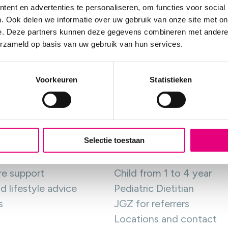
ent en advertenties te personaliseren, om functies voor social
. Ook delen we informatie over uw gebruik van onze site met on
e. Deze partners kunnen deze gegevens combineren met andere i
erzameld op basis van uw gebruik van hun services.
Voorkeuren
Statistieken
e
Youth health care
Selectie toestaan
me
I am expecting a child
me
Child from 0 to 1 year
re support
Child from 1 to 4 year
d lifestyle advice
Pediatric Dietitian
s
JGZ for referrers
Locations and contact