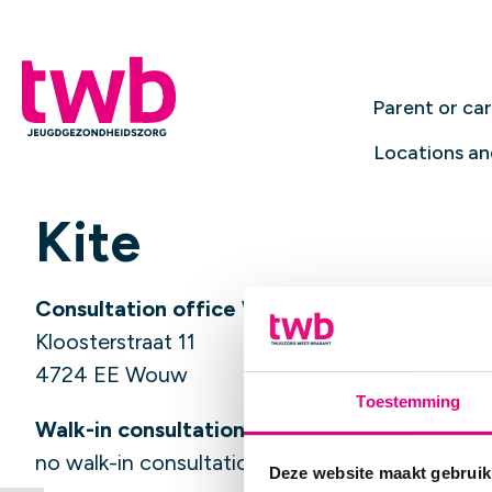
Parent or ca
Locations an
Kite
Consultation office Wouw
Kloosterstraat 11
4724 EE Wouw
Toestemming
Walk-in consultation hours:
no walk-in consultation hours, make an appoi
Deze website maakt gebruik