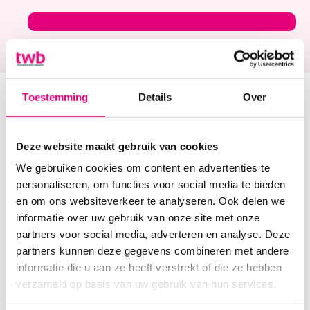
Toestemming
Details
Over
Müşteri memnuniyetini
nasıl ölçüyoruz?
Deze website maakt gebruik van cookies
We gebruiken cookies om content en advertenties te
Memnuniyeti farklı şekillerde ölçüyoruz.
personaliseren, om functies voor social media te bieden
Biz kendi araştırmamızı yapıyoruz ve değer
en om ons websiteverkeer te analyseren. Ook delen we
artışına bakıyoruz
Sağlık Haritası Hollanda
Ayrıca,
informatie over uw gebruik van onze site met onze
bağımsız ajans Loveren & Partners 2024'te bir
partners voor social media, adverteren en analyse. Deze
anket gerçekleştirdi. Müşterilerin evde bakımdan
partners kunnen deze gegevens combineren met andere
ne kadar memnun olduklarını araştırdılar. Bu
informatie die u aan ze heeft verstrekt of die ze hebben
ankete
PREM Toplum Hemşireliği Müşteri
verzameld op basis van uw gebruik van hun services.
Anketi
maktan çekinmeyin.
Nitelikli Organizma
Her yıl diyetisyenlerimizin danışanlarının ne kadar