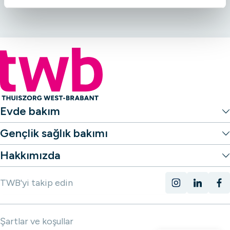
nasıl bildirebileceğinizi okuyun.
i
e
Evde bakım
Gençlik sağlık bakımı
Hakkımızda
TWB'yi takip edin
Şartlar ve koşullar