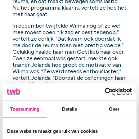
reuma, en dat maakt bewegen soms lastig.
Nu het programma klaar is, vertelt ze hoe het
met haar gaat.
In december twijfelde Wilma nog of ze wel
mee moest doen. “Ik zag er best tegenop,”
vertelt ze eerlijk. “Dat kwam ook doordat ik
me door de reuma toen niet prettig voelde.”
Gelukkig haalde haar man Gottlieb haar over.
Toen ze eenmaal was gestart, merkte ook
trainer Jolanda hoe groot de motivatie van
Wilma was. “Ze werd steeds enthousiaster,”
vertelt Jolanda. “Doordat de oefeningen haar
makkelijker afgingen, nam het vertrouwen
toe. Het hielp ook dat Wilma vroeger heel
actief was.
Makkelijker bewegen in huis
Toestemming
Details
Over
Wilma merkt elke dag dat ze sterker is
geworden. Zo gaat het in de keuken een stuk
beter. Door de reuma kon Wilma haar armen
Deze website maakt gebruik van cookies
lang niet goed omhoog doen. “Ik kreeg mijn