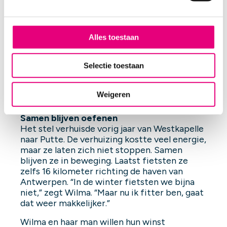
een dutje,” vertelt ze. “Die rust geeft me
g
weer kracht voor de rest van de dag.”
s
Ze heeft door de oefeningen ook minder last
s
Alles toestaan
van koude voeten. Dat komt door het ‘hielen
e
liften’, waarbij ze op haar tenen moet staan.
l
Selectie toestaan
“In het begin voelde ik steken in mijn voeten.
e
Dat was een teken dat het bloed weer goed
c
ging stromen. Nu voelt dat weer helemaal
Weigeren
t
normaal.”
i
Samen blijven oefenen
e
Het stel verhuisde vorig jaar van Westkapelle
naar Putte. De verhuizing kostte veel energie,
maar ze laten zich niet stoppen. Samen
blijven ze in beweging. Laatst fietsten ze
zelfs 16 kilometer richting de haven van
Antwerpen. “In de winter fietsten we bijna
niet,” zegt Wilma. “Maar nu ik fitter ben, gaat
dat weer makkelijker.”
Wilma en haar man willen hun winst