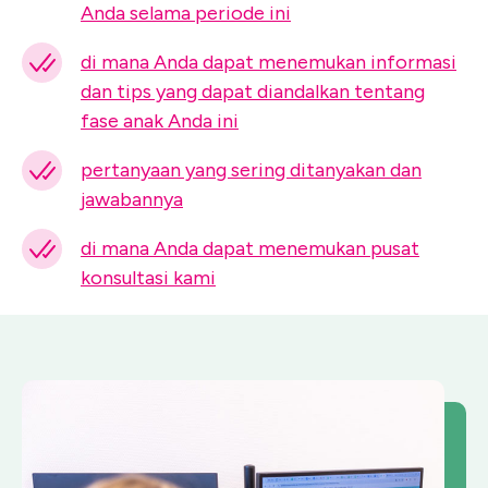
Anda selama periode ini
di mana Anda dapat menemukan informasi
dan tips yang dapat diandalkan tentang
fase anak Anda ini
pertanyaan yang sering ditanyakan dan
jawabannya
di mana Anda dapat menemukan pusat
konsultasi kami