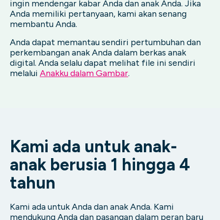
ingin mendengar kabar Anda dan anak Anda. Jika
Anda memiliki pertanyaan, kami akan senang
membantu Anda.
Anda dapat memantau sendiri pertumbuhan dan
perkembangan anak Anda dalam berkas anak
digital. Anda selalu dapat melihat file ini sendiri
melalui
Anakku dalam Gambar
.
Kami ada untuk anak-
anak berusia 1 hingga 4
tahun
Kami ada untuk Anda dan anak Anda. Kami
mendukung Anda dan pasangan dalam peran baru