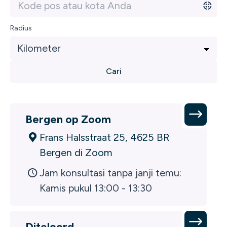
Radius
Bergen op Zoom
Frans Halsstraat 25, 4625 BR
Bergen di Zoom
Jam konsultasi tanpa janji temu:
Kamis pukul 13:00 - 13:30
Diteloord