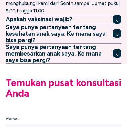
menghubungi kami dari Senin sampai Jumat pukul
9.00 hingga 11.00.
Apakah vaksinasi wajib?
Saya punya pertanyaan tentang
kesehatan anak saya. Ke mana saya
bisa pergi?
Saya punya pertanyaan tentang
membesarkan anak saya. Ke mana
saya bisa pergi?
Temukan pusat konsultasi
Anda
Alamat