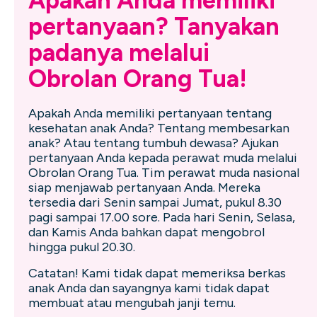
Apakah Anda memiliki
Ravelijn 40a 4791 KC Klundert
pertanyaan? Tanyakan
Jam konsultasi tanpa janji temu:
padanya melalui
Senin pukul 14.30 hingga 15.00
Obrolan Orang Tua!
Apakah Anda memiliki pertanyaan tentang
Ossendrecht
kesehatan anak Anda? Tentang membesarkan
Meulenberg 6, Ossendrecht
anak? Atau tentang tumbuh dewasa? Ajukan
pertanyaan Anda kepada perawat muda melalui
Tidak ada jam konsultasi
Obrolan Orang Tua. Tim perawat muda nasional
siap menjawab pertanyaan Anda. Mereka
langsung: Anda dipersilakan
tersedia dari Senin sampai Jumat, pukul 8.30
datang pada jam konsultasi
pagi sampai 17.00 sore. Pada hari Senin, Selasa,
dan Kamis Anda bahkan dapat mengobrol
langsung di Hoogerheide.
hingga pukul 20.30.
Catatan! Kami tidak dapat memeriksa berkas
Pute
anak Anda dan sayangnya kami tidak dapat
membuat atau mengubah janji temu.
Hogebergdreef 55A, 4645 EV