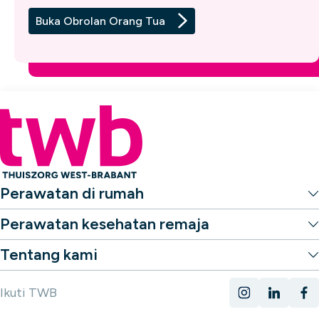
Putte
Buka Obrolan Orang Tua
Tidak ada jam konsultasi
langsung: Anda dipersilakan
datang pada jam konsultasi
langsung di Hoogerheide.
Roosendaal – Belder
Belder 2, Roosendaal
Perawatan di rumah
Jam konsultasi tanpa janji temu:
Perawatan kesehatan remaja
Selasa pukul 13.30 hingga 14.00
Tentang kami
Roosendaal – Rumah di Tepi
Ikuti TWB
Barat