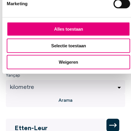
Marketing
n
Diyetisyenlerimiz 24
g
s
lokasyonda çalışmaktadır
s
Alles toestaan
e
l
Selectie toestaan
e
Adres
c
Weigeren
t
i
Yarıçap
e
Etten-Leur