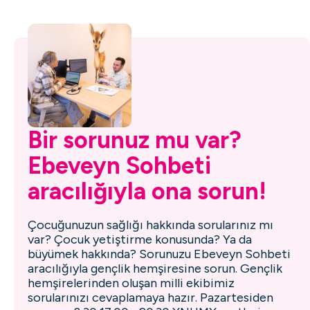
Kusurlu
Duinhoefplein 2, Hoogerheide
Bir sorunuz mu var?
Huijbergen
Ebeveyn Sohbeti
Siardus Bogaertslaan 8a,
aracılığıyla ona sorun!
Huijbergen
Çocuğunuzun sağlığı hakkında sorularınız mı
var? Çocuk yetiştirme konusunda? Ya da
büyümek hakkında? Sorunuzu Ebeveyn Sohbeti
Kruis Adası
aracılığıyla gençlik hemşiresine sorun. Gençlik
Kont Engelbrechtstraat 12-14,
hemşirelerinden oluşan milli ekibimiz
sorularınızı cevaplamaya hazır. Pazartesiden
Kruisland