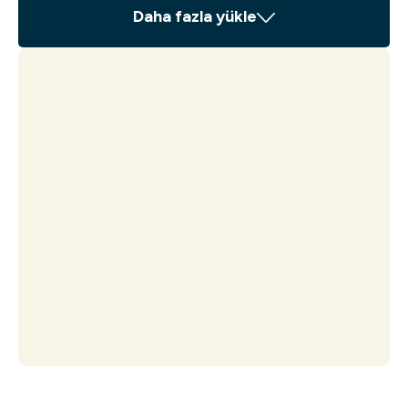
Daha fazla yükle
Bergen op Zoom
Frans Halsstraat 25, Bergen op
Zoom
Yular
Lindenlaantje 1a, Halsteren
gerek
Uzun Buluşma 6a, Hoeven