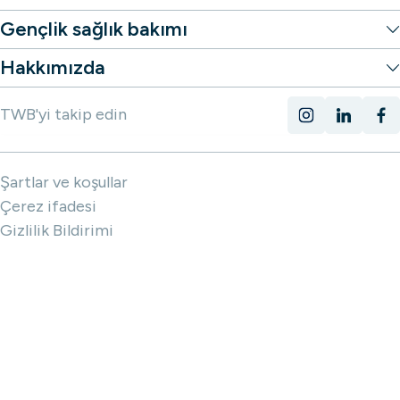
Gençlik sağlık bakımı
Hakkımızda
Ud Gastel
TWB'yi takip edin
Kısa Cadde 2, Oud Gastel
Şartlar ve koşullar
Çerez ifadesi
Gizlilik Bildirimi
Putte
Julianastraat 4, Putte
Roosendal