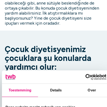
olabileceği gibi, anne sütüyle beslendiğinde de
ortaya çıkabilir. Bu konuda çocuk diyetisyeninden
yardım alabilirsiniz. İlk atıştırmalıklara mı
başlıyorsunuz? Yine de çocuk diyetisyeni size
ipuçları vermek için oradadır.
Çocuk diyetisyenimiz
çocuklara şu konularda
yardımcı olur:
Fazla kilolu olmak
Çocuğunuz aşırı kilolu mu? Çocuk
Toestemming
Details
Over
Zayıf olmak veya düzgün beslenmemek
diyetisyenimiz daha sağlıklı besin seçimleri
yapmanıza yardımcı olacaktır.
Bazı çocuklar boylarına göre düşük kiloludur.