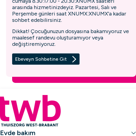
cumaya 8.30:17.00 - 20.30:XNUMX saatleri
arasında hizmetinizdeyiz. Pazartesi, Salı ve
Perşembe günleri saat XNUMX:XNUMX'a kadar
sohbet edebilirsiniz.
Kaşık Sokak
Dikkat! Çocuğunuzun dosyasına bakamıyoruz ve
Antoniusplein 2, Lepelstraat
maalesef randevu oluşturamıyor veya
değiştiremiyoruz.
Ebeveyn Sohbetine Git
Ossendrecht
Pottenbergen 15, Ossendrecht
Oudenbosch
Evde bakım
Julianalaan 4, Oudenbosch